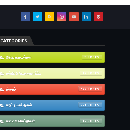
CATEGORIES
அரிய தகவல்கள்
3
கல்வி & வேலைவாய்ப்பு
12
க்ரைம்
127
சிறப்பு செய்திகள்
271
சில வரி செய்திகள்
47