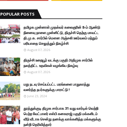
POPULAR POSTS
தமிழக முன்னாள் முதல்வர் கலைஞரின் 8-ம் ஆண்டு
நினைவு நாளை முன்னிட்டு, திருச்சி தெற்கு மாவட்ட
தி.மு.க. சார்பில் மௌன அஞ்சலி ஊர்வலம் மற்றும்
மரியாதை செலுத்தும் நிகழ்ச்சி
August 07, 2026
திருச்சி உறையூர் வடக்கு பகுதி அதிமுக சார்பில்
நலத்திட்ட உதவிகள் வழங்கிய நிகழ்வு
August 07, 2026
மறு நடவு செய்யப்பட்ட மரங்களை பாதுகாத்து
வளர்த்த நபர்களுக்கு பாராட்டு !
June 23, 2024
தூத்துக்குடி திமுக சார்பாக 31 வது வார்டில் வெற்றி
பெற்ற வேட்பாளர் எஸ்பி கனகராஜ் பகுதி மக்களிடம்
வீடு வீடாக சென்று தனக்கு வாக்களித்த மக்களுக்கு
நன்றி தெரிவித்தார்