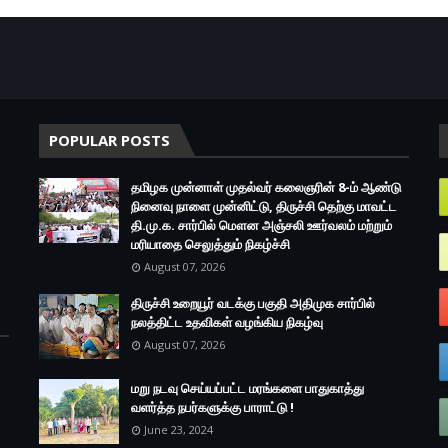
POPULAR POSTS
தமிழக முன்னாள் முதல்வர் கலைஞரின் 8-ம் ஆண்டு
நினைவு நாளை முன்னிட்டு, திருச்சி தெற்கு மாவட்ட
தி.மு.க. சார்பில் மௌன அஞ்சலி ஊர்வலம் மற்றும்
மரியாதை செலுத்தும் நிகழ்ச்சி
August 07, 2026
திருச்சி உறையூர் வடக்கு பகுதி அதிமுக சார்பில்
நலத்திட்ட உதவிகள் வழங்கிய நிகழ்வு
August 07, 2026
மறு நடவு செய்யப்பட்ட மரங்களை பாதுகாத்து
வளர்த்த நபர்களுக்கு பாராட்டு !
June 23, 2024