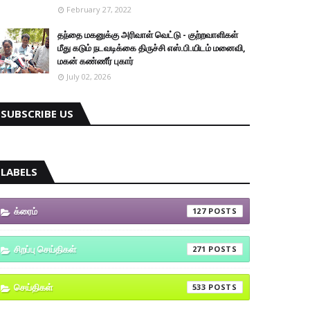
February 27, 2022
தந்தை மகனுக்கு அரிவாள் வெட்டு - குற்றவாளிகள்
மீது கடும் நடவடிக்கை திருச்சி எஸ்.பி.யிடம் மனைவி,
மகன் கண்ணீர் புகார்
July 02, 2026
SUBSCRIBE US
LABELS
க்ரைம்
127
சிறப்பு செய்திகள்
271
செய்திகள்
533