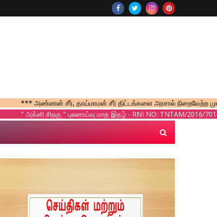
 அண்ணன் சீர், தாய்மாமன் சீர் திட்டங்களை அரசால் நிறைவேற்ற முடியாது - திம
க்னி சிறகு " புலனாய்வு மாத இதழ் - RNI NO: TNTAM/2016/70165