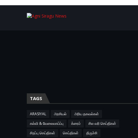
TAGS
ARASIYAL
அரசியல்
அரிய தகவல்கள்
கல்வி & வேலைவாய்ப்பு
க்ரைம்
சில வரி செய்திகள்
சிறப்பு செய்திகள்
செய்திகள்
திருச்சி