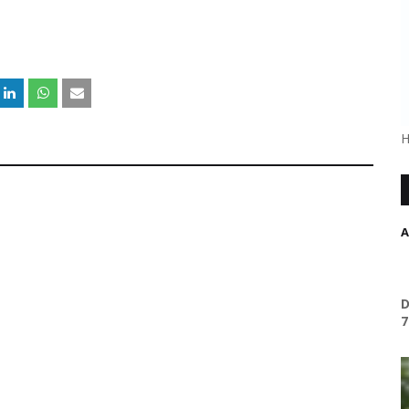
H
A
D
7