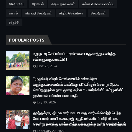
ARASIYAL
அரசியல்
அரிய தகவல்கள்
கல்வி & வேலைவாய்ப்பு
க்ரைம்
சில வரி செய்திகள்
சிறப்பு செய்திகள்
செய்திகள்
திருச்சி
POPULAR POSTS
மறு நடவு செய்யப்பட்ட மரங்களை பாதுகாத்து வளர்த்த
நபர்களுக்கு பாராட்டு !
June 23, 2024
“முதல்வர் விஜய் சென்னையில் உள்ள அரசு
மருத்துவமனையின் மகப்பேறு பிரிவிற்குள் சென்று ஆய்வு
செய்தது நல்ல நடைமுறை அல்ல.” - மார்க்சிஸ்ட் கம்யூனிஸ்ட்
முன்னாள் எம்எல்ஏ பாலபாரதி
July 10, 2026
தூத்துக்குடி திமுக சார்பாக 31 வது வார்டில் வெற்றி பெற்ற
வேட்பாளர் எஸ்பி கனகராஜ் பகுதி மக்களிடம் வீடு வீடாக
சென்று தனக்கு வாக்களித்த மக்களுக்கு நன்றி தெரிவித்தார்
February 27, 2022