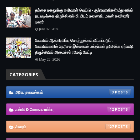
தந்தை மகனுக்கு அரிவாள் வெட்டு - குற்றவாளிகள் மீது கடும்
நடவடிக்கை திருச்சி எஸ்.பி.யிடம் மனைவி, மகன் கண்ணீர்
புகார்
July 02, 2026
கோவில் ஆக்கிரமிப்பு சொத்துக்கள் மீட்கப்படும் :
கோவில்களில் நெரிசல் இல்லாமல் பக்தர்கள் தரிசிக்க ஏற்பாடு
திருச்சியில் அமைச்சர் ரமேஷ் பேட்டி
May 23, 2026
CATEGORIES
அரிய தகவல்கள்
3
கல்வி & வேலைவாய்ப்பு
12
க்ரைம்
127