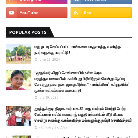
POPULAR POSTS
மறு நடவு செய்யப்பட்ட மரங்களை பாதுகாத்து வளர்த்த
நபர்களுக்கு பாராட்டு !
June 23, 2024
“முதல்வர் விஜய் சென்னையில் உள்ள அரசு
மருத்துவமனையின் மகப்பேறு பிரிவிற்குள் சென்று ஆய்வு
செய்தது நல்ல நடைமுறை அல்ல.” - மார்க்சிஸ்ட் கம்யூனிஸ்ட்
முன்னாள் எம்எல்ஏ பாலபாரதி
July 10, 2026
தூத்துக்குடி திமுக சார்பாக 31 வது வார்டில் வெற்றி பெற்ற
வேட்பாளர் எஸ்பி கனகராஜ் பகுதி மக்களிடம் வீடு வீடாக
சென்று தனக்கு வாக்களித்த மக்களுக்கு நன்றி தெரிவித்தார்
February 27, 2022