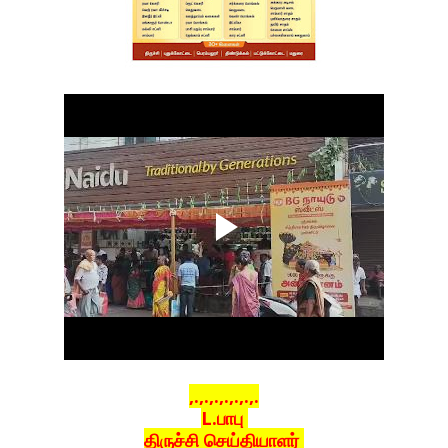
,.,.,.,.,.,.,.
L.பாபு
திருச்சி செய்தியாளர்