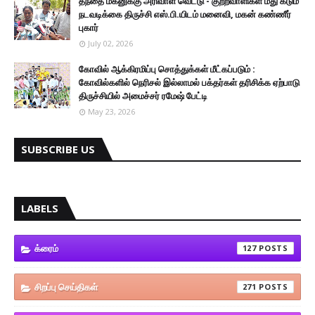
தந்தை மகனுக்கு அரிவாள் வெட்டு - குற்றவாளிகள் மீது கடும்
நடவடிக்கை திருச்சி எஸ்.பி.யிடம் மனைவி, மகன் கண்ணீர்
புகார்
July 02, 2026
கோவில் ஆக்கிரமிப்பு சொத்துக்கள் மீட்கப்படும் :
கோவில்களில் நெரிசல் இல்லாமல் பக்தர்கள் தரிசிக்க ஏற்பாடு
திருச்சியில் அமைச்சர் ரமேஷ் பேட்டி
May 23, 2026
SUBSCRIBE US
LABELS
க்ரைம்
127
சிறப்பு செய்திகள்
271